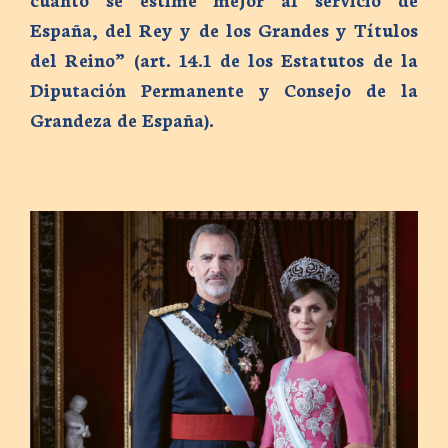
España, del Rey y de los Grandes y Títulos
del Reino” (art. 14.1 de los Estatutos de la
Diputación Permanente y Consejo de la
Grandeza de España).
22 mayo, 2026
PRESENTACIÓN DEL LIBRO ‘FELIPE
VI. UNA DÉCADA 2014-2024’