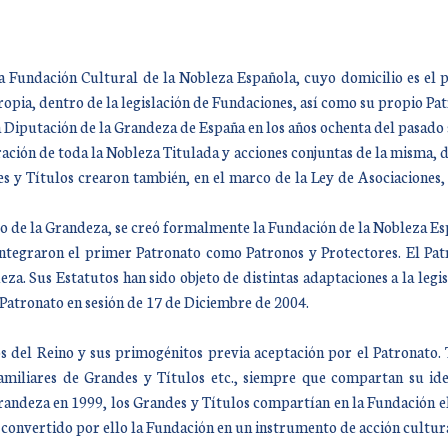
la Fundación Cultural de la Nobleza Española, cuyo domicilio es el 
propia, dentro de la legislación de Fundaciones, así como su propio Pa
a Diputación de la Grandeza de España en los años ochenta del pasado
ión de toda la Nobleza Titulada y acciones conjuntas de la misma, de
 y Títulos crearon también, en el marco de la Ley de Asociaciones
sejo de la Grandeza, se creó formalmente la Fundación de la Nobleza 
integraron el primer Patronato como Patronos y Protectores. El Pat
a. Sus Estatutos han sido objeto de distintas adaptaciones a la legis
Patronato en sesión de 17 de Diciembre de 2004.
s del Reino y sus primogénitos previa aceptación por el Patronato.
amiliares de Grandes y Títulos etc., siempre que compartan su ide
randeza en 1999, los Grandes y Títulos compartían en la Fundación el
 convertido por ello la Fundación en un instrumento de acción cultur