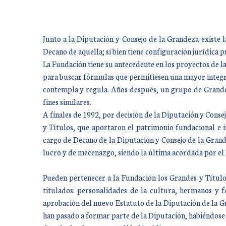
Junto a la Diputación y Consejo de la Grandeza existe 
Decano de aquella; si bien tiene configuración jurídica 
La Fundación tiene su antecedente en los proyectos de l
para buscar fórmulas que permitiesen una mayor integrac
contempla y regula. Años después, un grupo de Grandes
fines similares.
A finales de 1992, por decisión de la Diputación y Con
y Títulos, que aportaron el patrimonio fundacional e 
cargo de Decano de la Diputación y Consejo de la Grandez
lucro y de mecenazgo, siendo la última acordada por el 
Pueden pertenecer a la Fundación los Grandes y Título
titulados: personalidades de la cultura, hermanos y f
aprobación del nuevo Estatuto de la Diputación de la G
han pasado a formar parte de la Diputación, habiéndose