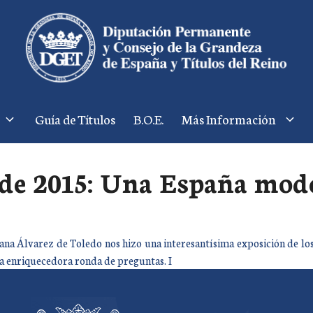
Guía de Títulos
B.O.E.
Más Información
 de 2015: Una España mode
na Álvarez de Toledo nos hizo una interesantísima exposición de los 
a enriquecedora ronda de preguntas. I