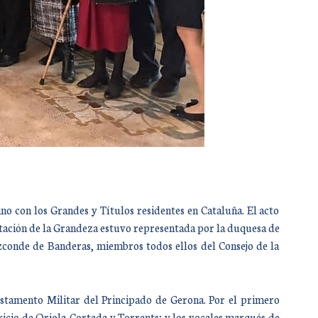
o con los Grandes y Títulos residentes en Cataluña. El acto
putación de la Grandeza estuvo representada por la duquesa de
zconde de Banderas, miembros todos ellos del Consejo de la
stamento Militar del Principado de Gerona. Por el primero
uricio de Oriola-Cortada y Torrents; y los vocales marqués de