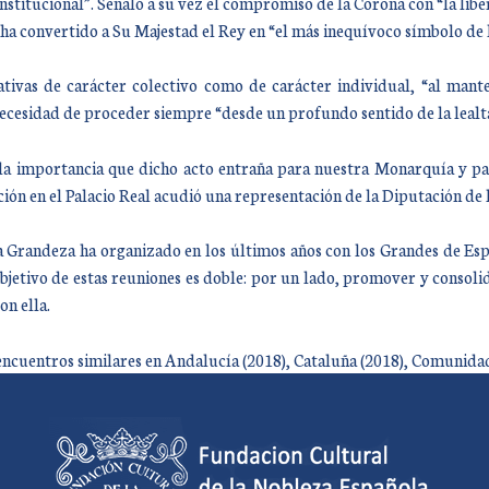
itucional”. Señaló a su vez el compromiso de la Corona con “la liber
a convertido a Su Majestad el Rey en “el más inequívoco símbolo de l
ciativas de carácter colectivo como de carácter individual, “al man
 necesidad de proceder siempre “desde un profundo sentido de la lealtad
la importancia que dicho acto entraña para nuestra Monarquía y pa
ción en el Palacio Real acudió una representación de la Diputación de
la Grandeza ha organizado en los últimos años con los Grandes de Espa
objetivo de estas reuniones es doble: por un lado, promover y consolid
on ella.
cuentros similares en Andalucía (2018), Cataluña (2018), Comunidad 