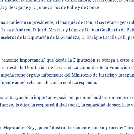
ás y de Ugarte y D. Juan-Carlos de Balle y de Comas.
a acudieron su presidente, el marqués de Dou; el secretario general, D
de Toca y Andreu, D. Jordi Mestres y López y D. Juan Gualberto de Bala
sejeros de la Diputación de la Grandeza; D. Enrique Lacalle Coll, pr
“enorme importancia” que desde la Diputación se otorga a estos e
anto desde la Diputación de la Grandeza como desde la Fundación Cu
empeña como órgano informante del Ministerio de Justicia; y la segun
almente aquel relacionado con la nobleza española.
lana, subrayando la importante posición que muchos de sus miembros o
uerzo, la ética, la responsabilidad social, la capacidad de sacrificio y
u Majestad el Rey, quien “ilustra diariamente con su proceder” los 