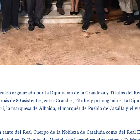
ntro organizado por la Diputación de la Grandeza y Títulos del Rein
e más de 80 asistentes, entre Grandes, Títulos y primogénitos. La Di
ri, la marquesa de Albaida, el marqués de Puebla de Cazalla y el vi
n tanto del Real Cuerpo de la Nobleza de Cataluña como del Real E
; el síndico, D. Ramón de Abadal y de Lacambra; el secretario, D. Ma