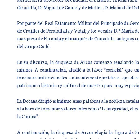
Gironella, D. Miguel de Gomis y de Muller, D. Manuel de Del
Por parte del Real Estamento Militar del Principado de Geron
de Cruïlles de Peratallada y Vidal; y los vocales D.ª María 
marquesa de Foronda y el marqués de Ciutadilla, antiguos con
del Grupo Godó.
En su discurso, la duquesa de Arcos comenzó señalando la 
mismos. A continuación, aludió a la labor “esencial” que t
funciones institucionales -eminentemente jurídicas- que des
patrimonio histórico y cultural de nuestro país, muy especi
La Decana dirigió asimismo unas palabras a la nobleza cata
a la hora de fomentar valores tales como “la integridad, el esf
la Corona”.
A continuación, la duquesa de Arcos elogió la figura de S