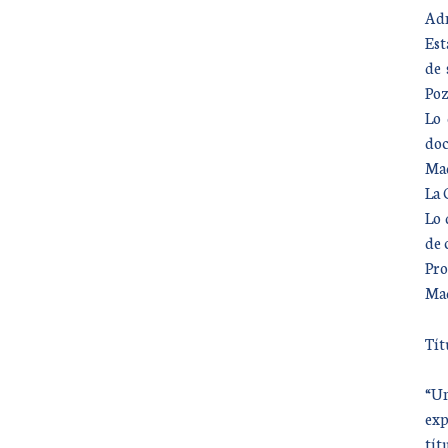
Adm
Est
de 
Poz
Lo 
doc
Mad
La 
Lo 
de 
Pro
Mad
Tít
“Un
exp
tít