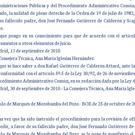
inistraciones Públicas y del Procedimiento Administrativo Común, 
ado, la nulidad de pleno derecho de la Orden de 19 de julio de 1982
su fallecido padre, don José Fernando Gutiérrez de Calderón y Sc
o.
que pongo en su conocimiento para que de acuerdo con el artículo
umentos u otros elementos de juicio.
rid, 17 de septiembre de 2010.
Consejera Técnica, Ana María Iglesias Hernández.
que se hace saber a don Rafael Gutiérrez de Calderón Attard, ante la 
conformidad con el artículo 59.5 de la Ley 30/92, de 26 de noviembre
cedimiento Administrativo Común, en su redacción dada por la Ley 4
rid, 30 de septiembre de 2010.- La Consejera Técnica, Ana María Igl
ulo de Marqués de Mozobamba del Pozo.- BOE de 25 de octubre de 2
a vez que ha sido instruido el procedimiento para la revisión de of
edir, a favor de su fallecido padre, don José Fernando Gutiérrez de
ulo de Marqués de Mozobamba del Pozo, se le pone de manifiesto el 