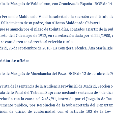
ulo de Marqués de Valdeolmos, con Grandeza de España.- BOE de 14 
 Fernando Maldonado Vidal ha solicitado la sucesión en el título 
 fallecimiento de su padre, don Alfonso Maldonado Chávarri.
que se anuncia por el plazo de treinta días, contados a partir de la pub
reto de 27 de mayo de 1912, en su redacción dada por el 222/1988, d
 se consideren con derecho al referido título.
rid, 23 de septiembre de 2010.- La Consejera Técnica, Ana María Igl
isión de oficio:
ulo de Marqués de Mozobamba del Pozo.- BOE de 13 de octubre de 2
a vista de la sentencia de la Audiencia Provincial de Madrid, Sección 
Sala de lo Penal del Tribunal Supremo mediante sentencia de 4 de dic
relación con la causa n.º 2.487/91, instruida por el Juzgado de Ins
umento público, por Resolución de la Subsecretaria del Departame
isión de oficio, de conformidad con el artículo 102 de la Le