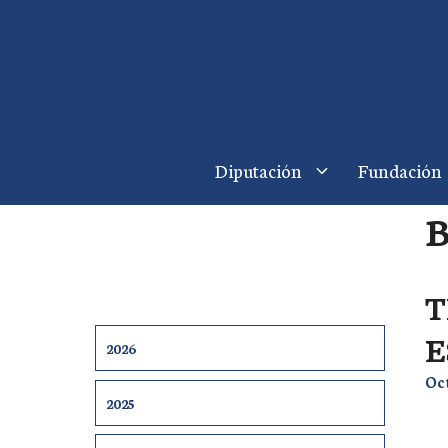
Saltar
al
contenido
Diputación
Fundación
T
E
2026
Oc
2025