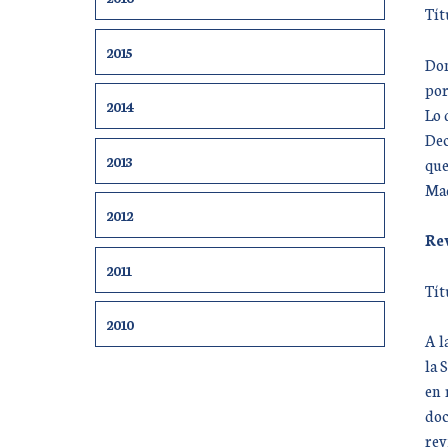
Tít
2015
Don
por
2014
Lo 
Dec
2013
que
Mad
2012
Rev
2011
Tít
2010
A l
la 
en 
doc
rev