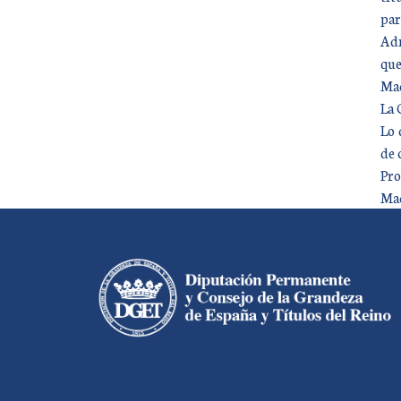
par
Adm
que
Mad
La 
Lo 
de 
Pro
Mad