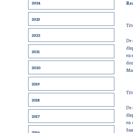
Rea
2024
2023
Tít
2022
De 
dis
2021
en 
don
2020
Mad
2019
Tít
2018
De 
dis
2017
en 
San
2016