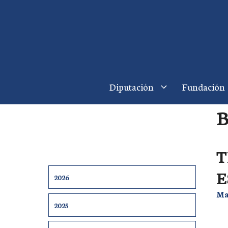
Saltar
al
contenido
Diputación
Fundación
T
E
2026
Ma
2025