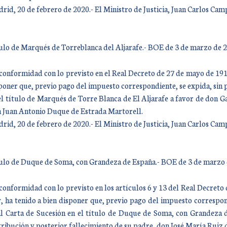
rid, 20 de febrero de 2020.- El Ministro de Justicia, Juan Carlos Ca
ulo de Marqués de Torreblanca del Aljarafe.- BOE de 3 de marzo de 
conformidad con lo previsto en el Real Decreto de 27 de mayo de 1912,
poner que, previo pago del impuesto correspondiente, se expida, sin 
el título de Marqués de Torre Blanca de El Aljarafe a favor de don G
 Juan Antonio Duque de Estrada Martorell.
rid, 20 de febrero de 2020.- El Ministro de Justicia, Juan Carlos Ca
ulo de Duque de Soma, con Grandeza de España.- BOE de 3 de marzo 
conformidad con lo previsto en los artículos 6 y 13 del Real Decreto 
, ha tenido a bien disponer que, previo pago del impuesto correspond
l Carta de Sucesión en el título de Duque de Soma, con Grandeza 
tribución y posterior fallecimiento de su padre, don José María Ruiz