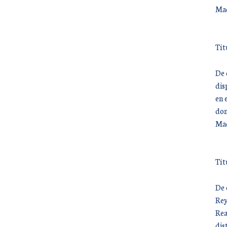
Mad
Tít
De 
dis
en 
don
Mad
Tít
De 
Rey
Rea
dis