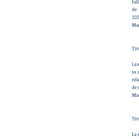
fal
de 
222
Mad
Tít
La 
su 
edi
de 
Mad
Tít
La 