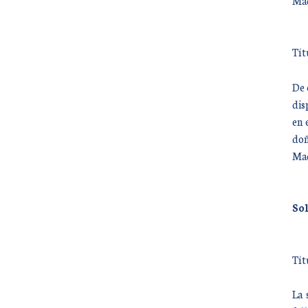
Mad
Tít
De 
dis
en 
doñ
Mad
Sol
Tít
La 