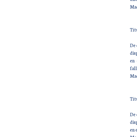
Mad
Tít
De 
dis
en 
fal
Mad
Tít
De 
dis
en 