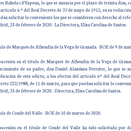
er Rahola i d’Espona, lo que se anuncia por el plazo de treinta días, co
 artículo 6.º del Real Decreto de 27 de mayo de 1912, en su redacci
dan solicitar lo conveniente los que se consideren con derecho al refe
rid, 25 de febrero de 2020.- La Directora, Elisa Carolina de Santos.
ulo de Marqués de Alhendín de la Vega de Granada.- BOE de 9 de mar
sucesión en el título de Marqués de Alhendín de la Vega de Granad
lecimiento de su padre, don Daniel Alaminos Ferrater, lo que se an
licación de este edicto, a los efectos del artículo 6º del Real De
reto 222/1988, de 11 de marzo, para que puedan solicitar lo convenien
rid, 25 de febrero de 2020.- Directora, Elisa Carolina de Santos.
ulo de Conde del Valle.- BOE de 10 de marzo de 2020.
sucesión en el título de Conde del Valle ha sido solicitada po