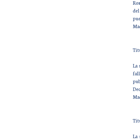
Ros
del
pue
Mad
Tít
La 
fal
pub
Dec
Mad
Tít
La 