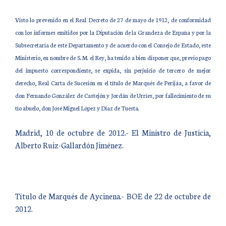
Visto lo prevenido en el Real Decreto de 27 de mayo de 1912, de conformidad
con los informes emitidos por la Diputación de la Grandeza de España y por la
Subsecretaría de este Departamento y de acuerdo con el Consejo de Estado, este
Ministerio, en nombre de S. M. el Rey, ha tenido a bien disponer que, previo pago
del impuesto correspondiente, se expida, sin perjuicio de tercero de mejor
derecho, Real Carta de Sucesión en el título de Marqués de Perijáa, a favor de
don Fernando González de Castejón y Jordán de Urríes, por fallecimiento de su
tío abuelo, don José Miguel López y Díaz de Tuesta.
Madrid, 10 de octubre de 2012.- El Ministro de Justicia,
Alberto Ruiz-Gallardón Jiménez.
Título de Marqués de Aycinena.- BOE de 22 de octubre de
2012.