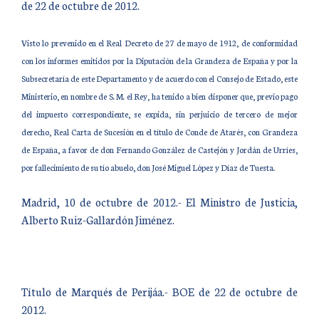
de 22 de octubre de 2012.
Visto lo prevenido en el Real Decreto de 27 de mayo de 1912, de conformidad
con los informes emitidos por la Diputación de la Grandeza de España y por la
Subsecretaría de este Departamento y de acuerdo con el Consejo de Estado, este
Ministerio, en nombre de S. M. el Rey, ha tenido a bien disponer que, previo pago
del impuesto correspondiente, se expida, sin perjuicio de tercero de mejor
derecho, Real Carta de Sucesión en el título de Conde de Atarés, con Grandeza
de España, a favor de don Fernando González de Castejón y Jordán de Urríes,
por fallecimiento de su tío abuelo, don José Miguel López y Díaz de Tuesta.
Madrid, 10 de octubre de 2012.- El Ministro de Justicia,
Alberto Ruiz-Gallardón Jiménez.
Título de Marqués de Perijáa.- BOE de 22 de octubre de
2012.