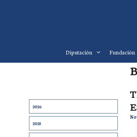
Saltar
al
contenido
Diputación
Fundación
T
E
2026
No
2025