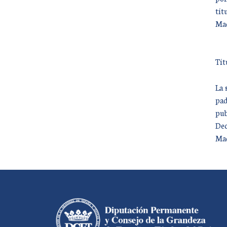
tít
Mad
Tít
La 
pad
pub
Dec
Mad