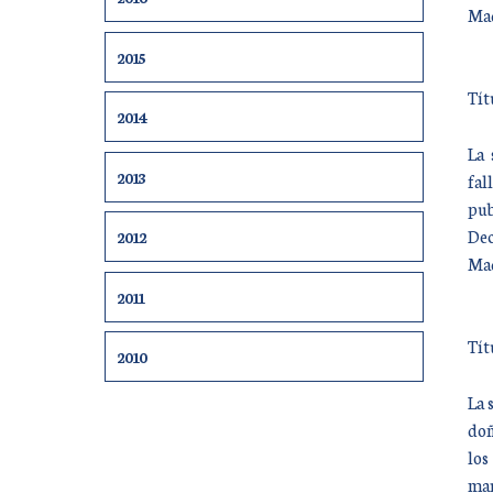
Mad
2015
Tít
2014
La 
2013
fal
pub
Dec
2012
Mad
2011
Tít
2010
La 
doñ
los
mar