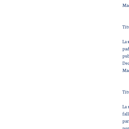
Mad
Tít
La 
pad
pub
Dec
Mad
Tít
La 
fal
par
por