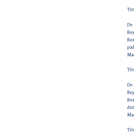
Tít
De 
Rey
Rea
pad
Mad
Tít
De 
Rey
Rea
doñ
Mad
Tít