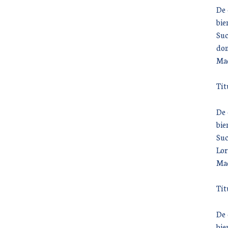
De 
bie
Suc
don
Mad
Tít
De 
bie
Suc
Lor
Mad
Tít
De 
bie