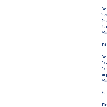
De 
bie
Suc
de 
Mad
Tít
De 
Rey
Rea
su 
Mad
Sol
Tít