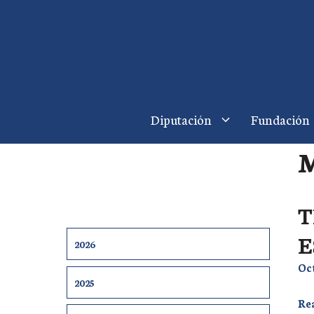
Saltar
al
contenido
Diputación
Fundación
M
T
E
2026
Oc
2025
Rea