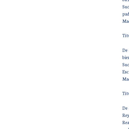
Suc
pad
Mad
Tít
De 
bie
Suc
Esc
Mad
Tít
De 
Rey
Rea