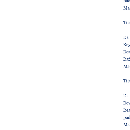
pad
Mad
Tít
De 
Rey
Rea
Raf
Mad
Tít
De 
Rey
Rea
pad
Mad