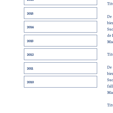
Tít
2015
De 
bie
2014
Suc
de 
2013
Mad
Tít
2012
De 
2011
bie
Suc
2010
fal
Mad
Tít